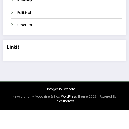
Näyttelijät
Poliitikot
Urheilijat
Linkit
info@puolisot.com
Newscrunch - Magazine & Blog
WordPress
Theme 2026 | Powered By
SpiceThemes