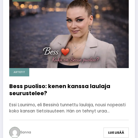
ARTISTIT
Bess puoliso: kenen kanssa laulaja
seurustelee?
Essi Launimo, eli Bessinä tunnettu laulaja, nousi nopeasti
koko kansan tietoisuuteen. Hän on tehnyt uraa…
Sanna
LUE LISÄÄ