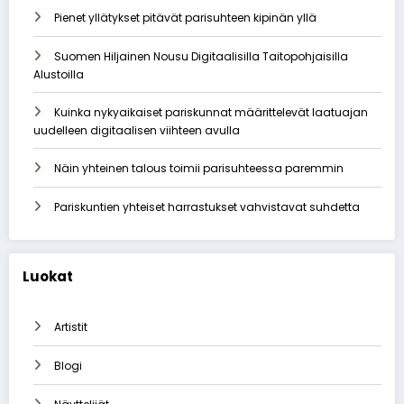
Pienet yllätykset pitävät parisuhteen kipinän yllä
Suomen Hiljainen Nousu Digitaalisilla Taitopohjaisilla
Alustoilla
Kuinka nykyaikaiset pariskunnat määrittelevät laatuajan
uudelleen digitaalisen viihteen avulla
Näin yhteinen talous toimii parisuhteessa paremmin
Pariskuntien yhteiset harrastukset vahvistavat suhdetta
Luokat
Artistit
Blogi