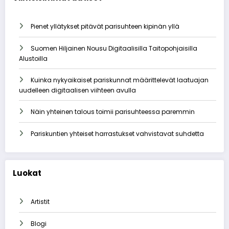
Pienet yllätykset pitävät parisuhteen kipinän yllä
Suomen Hiljainen Nousu Digitaalisilla Taitopohjaisilla
Alustoilla
Kuinka nykyaikaiset pariskunnat määrittelevät laatuajan
uudelleen digitaalisen viihteen avulla
Näin yhteinen talous toimii parisuhteessa paremmin
Pariskuntien yhteiset harrastukset vahvistavat suhdetta
Luokat
Artistit
Blogi