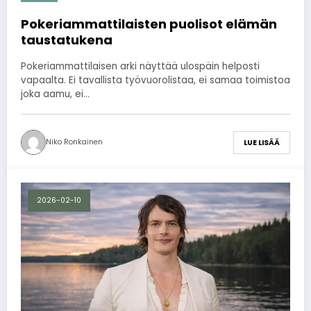
2026-07-03
Pokeriammattilaisten puolisot elämän
taustatukena
Pokeriammattilaisen arki näyttää ulospäin helposti
vapaalta. Ei tavallista työvuorolistaa, ei samaa toimistoa
joka aamu, ei…
Niko Ronkainen
LUE LISÄÄ
2026-02-10