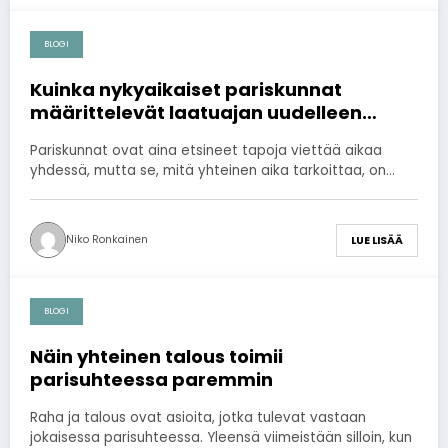
BLOGI
2026-07-27
Kuinka nykyaikaiset pariskunnat
määrittelevät laatuajan uudelleen
digitaalisen viihteen avulla
Pariskunnat ovat aina etsineet tapoja viettää aikaa
yhdessä, mutta se, mitä yhteinen aika tarkoittaa, on…
Niko Ronkainen
LUE LISÄÄ
BLOGI
2026-07-27
Näin yhteinen talous toimii
parisuhteessa paremmin
Raha ja talous ovat asioita, jotka tulevat vastaan
jokaisessa parisuhteessa. Yleensä viimeistään silloin, kun