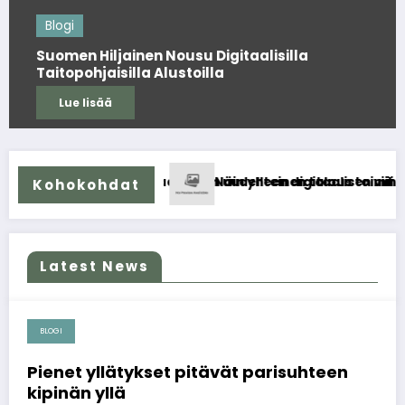
Blogi
Suomen Hiljainen Nousu Digitaalisilla
Taitopohjaisilla Alustoilla
Lue lisää
ajan uudelleen digitaalisen viihteen avulla
Näin yhteinen talous toimii parisuhteessa paremmin
Kohokohdat
Latest News
BLOGI
2026-07-31
Pienet yllätykset pitävät parisuhteen
kipinän yllä