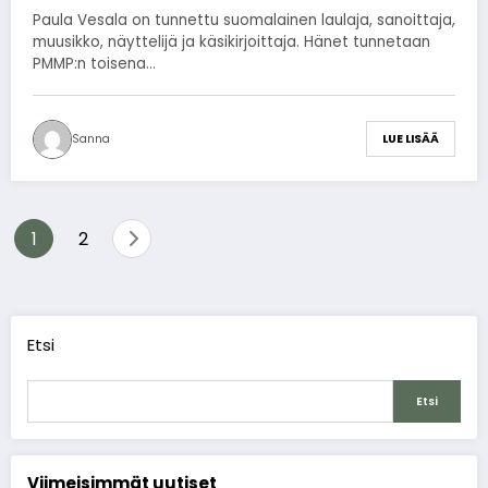
Paula Vesala on tunnettu suomalainen laulaja, sanoittaja,
muusikko, näyttelijä ja käsikirjoittaja. Hänet tunnetaan
PMMP:n toisena…
Sanna
LUE LISÄÄ
Artikkelien
1
2
sivutus
Etsi
Etsi
Viimeisimmät uutiset