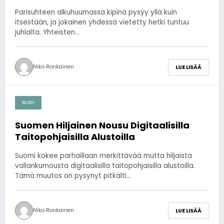
Parisuhteen alkuhuumassa kipinä pysyy yllä kuin
itsestään, ja jokainen yhdessä vietetty hetki tuntuu
juhlalta. Yhteisten…
Niko Ronkainen
LUE LISÄÄ
BLOGI
2026-07-29
Suomen Hiljainen Nousu Digitaalisilla
Taitopohjaisilla Alustoilla
Suomi kokee parhaillaan merkittävää mutta hiljaista
vallankumousta digitaalisilla taitopohjaisilla alustoilla.
Tämä muutos on pysynyt pitkälti…
Niko Ronkainen
LUE LISÄÄ