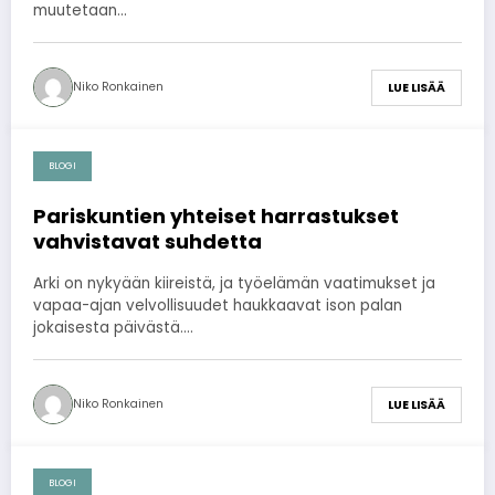
muutetaan…
Niko Ronkainen
LUE LISÄÄ
BLOGI
2026-07-16
Pariskuntien yhteiset harrastukset
vahvistavat suhdetta
Arki on nykyään kiireistä, ja työelämän vaatimukset ja
vapaa-ajan velvollisuudet haukkaavat ison palan
jokaisesta päivästä.…
Niko Ronkainen
LUE LISÄÄ
BLOGI