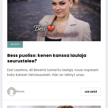
ARTISTIT
Bess puoliso: kenen kanssa laulaja
seurustelee?
Essi Launimo, eli Bessinä tunnettu laulaja, nousi nopeasti
koko kansan tietoisuuteen. Hän on tehnyt uraa…
Sanna
LUE LISÄÄ