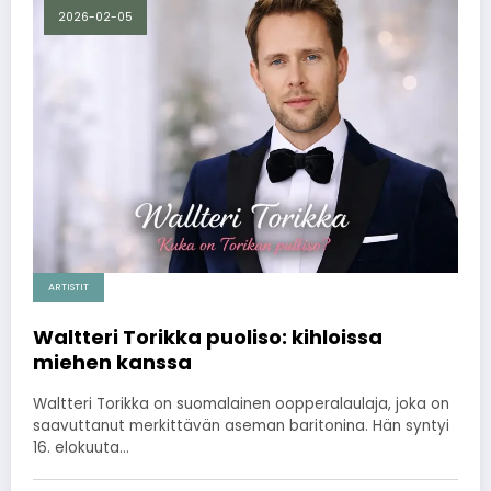
2026-02-05
ARTISTIT
Waltteri Torikka puoliso: kihloissa
miehen kanssa
Waltteri Torikka on suomalainen oopperalaulaja, joka on
saavuttanut merkittävän aseman baritonina. Hän syntyi
16. elokuuta…