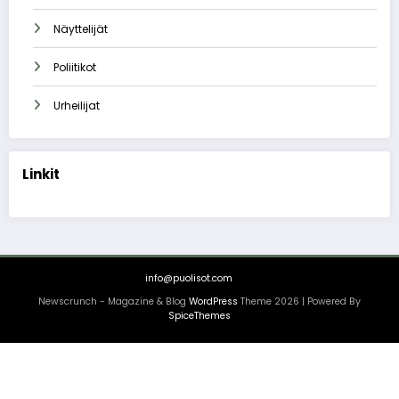
Näyttelijät
Poliitikot
Urheilijat
Linkit
info@puolisot.com
Newscrunch - Magazine & Blog
WordPress
Theme 2026 | Powered By
SpiceThemes